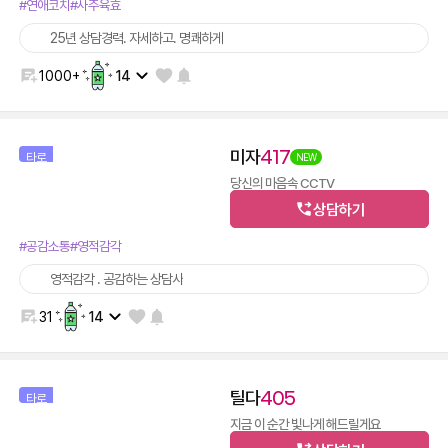
#연애코치
#사주육효
25년 상담경력. 자세하고. 명쾌하게
1000+
14
미자
417
타로
NEW
당신의 마음속 CCTV
상담하기
600
14,400
30초
12분
#공감소통
#영적감각
영적감각 . 공감하는 상담사
31
14
틸다
405
타로
지금 이 순간 빛나게 해드릴게요