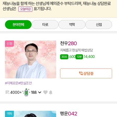
재능나눔을 함께 하는 선생님께 예의준수 부탁드리며, 재능나눔 상담완료
선생님은
표기됩니다.
오늘마감
분야전체
타로
역학
신점
천우
280
신점
지혜롭고 현실적 해법상담
600
14,400
30초
12분
상담중
#지혜로운
#현실조언
4000+
188
행운
042
역학