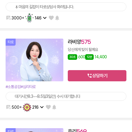
🌷마음의 길잡이 타로상담사 화려입니다.
3000+
146
라비앙
575
타로
당신에게 빛이 될께요
600
14,400
30초
12분
상담하기
#소통공감
#심리타로
대기시간8.3~~8.5일3일간) 수시 대기합니다
500+
216
효리
569
타로