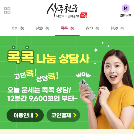
모던버전
기부나눔
선물나눔
콕콕나눔
효심나눔
한꿈나눔