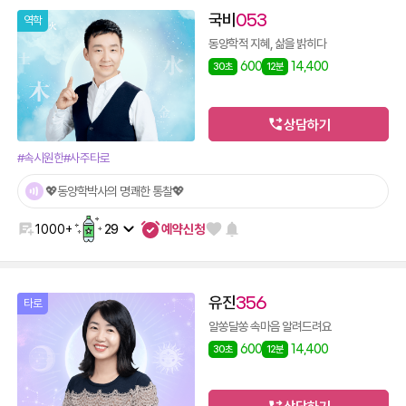
국비
053
역학
동양학적 지혜, 삶을 밝히다
600
14,400
30초
12분
상담하기
#속시원한
#사주타로
💖동양학박사의 명쾌한 통찰💖
예약신청
1000+
29
유진
356
타로
알쏭달쏭 속마음 알려드려요
600
14,400
30초
12분