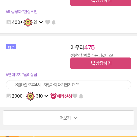
600
14,400
30초
12분
상담하기
#마음정화
#현실조언
400+
21
아우라
475
타로
선한영향력을 주는 타로마스터
600
14,400
30초
12분
상담하기
#연애코치
#심리상담
8월9일 오후4시 ~자정까지 대기할게요 ^^
예약신청
2000+
310