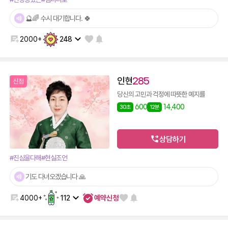
🔮🌈 수시 대기합니다. 🍀
2000+
248
인현
285
신점
당신의 고민과 걱정에 따뜻한 예지를
600
14,400
30초
12분
상담하기
#진심을다해
#현실조언
기도 다녀오겠습니다 🙏
예약신청
4000+
112