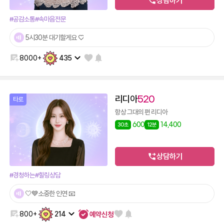
상담하기
#공감소통
#속마음전문
5시30분 대기할게요 ♡
8000+
435
리디아
520
타로
항상 그대의 편 리디아
600
14,400
30초
12분
상담하기
#경청하는
#힐링상담
🤍💙소중한 인연 📧
예약신청
800+
214