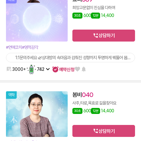
희망고문없이 진심을 다하여
600
14,400
30초
12분
상담하기
#연애코치
#영적감각
1:1문의주세요 🌿상대방의 속마음과 감춰진 성향까지 투명하게 꿰뚫어 봅니다🌿
예약신청
3000+
742
봄비
040
역학
사주,타로,육효로 길을찾아요
600
14,400
30초
12분
상담하기