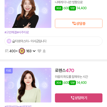
나에게 더 나은 방향으로
600
14,400
30초
12분
상담중
#고민해결
#사주타로
🔮타로마스터~ 이사금입니다
400+
163
로렌스
470
타로
마음의 파도를 잠재우는 시간
600
14,400
30초
12분
상담하기
#진정성있는
#심리타로