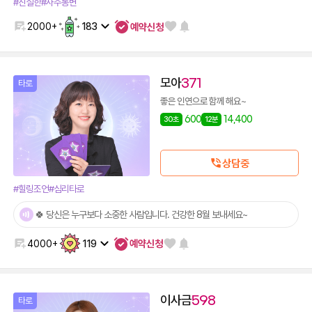
#진실한
#사주통변
예약신청
2000+
183
모아
371
타로
좋은 인연으로 함께 해요~
600
14,400
30초
12분
상담중
#힐링조언
#심리타로
🍀 당신은 누구보다 소중한 사람입니다. 건강한 8월 보내세요~
예약신청
4000+
119
이사금
598
타로