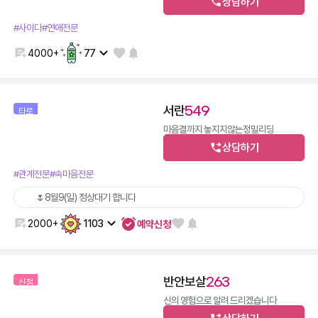
상담하기
600
14,400
30초
12분
#사이다
#연애전문
4000+
77
서란
549
타로
마음결까지 놓지지않는정밀리딩
상담하기
600
14,400
30초
12분
#관계전문
#속마음전문
🌷8월9(일) 정상대기 합니다
예약신청
2000+
1103
반안보살
263
신점
신의 영험으로 알려 드리겠습니다