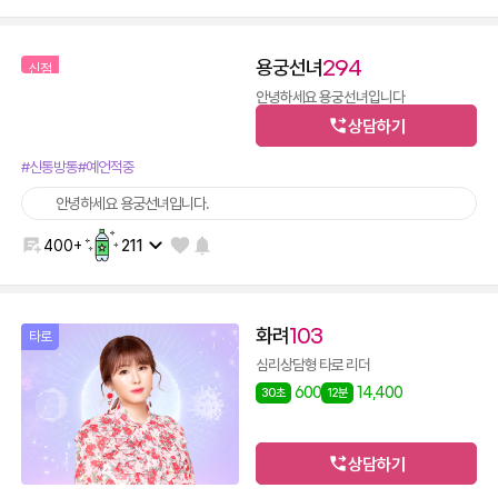
용궁선녀
294
신점
안녕하세요 용궁선녀입니다
상담하기
600
14,400
30초
12분
#신통방통
#예언적중
안녕하세요 용궁선녀입니다.
400+
211
화려
103
타로
심리상담형 타로 리더
600
14,400
30초
12분
상담하기