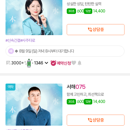
성실한 상담, 탄탄한 실력
600
14,400
30초
12분
상담중
#신속간결
#사주타로
🍀 8월 9일 (일) 저녁 8시부터 대기합니다
예약신청
3000+
1346
서해
075
역학
함께 고민하고, 최선책으로
600
14,400
30초
12분
상담중