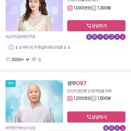
선
1,000코인
후
1,300원
상담하기
#남자마음
#예언적중
월
화
수
목
금
토
일
🌷🌷여자 유.무 확실히 봐드려요!! 🌷🌷
3000+
성무
097
역학
당신의 원만한 인생 여정을 위해
선
1,200코인
후
1,500원
상담하기
#연애전략
#심리상담
월
화
토
일