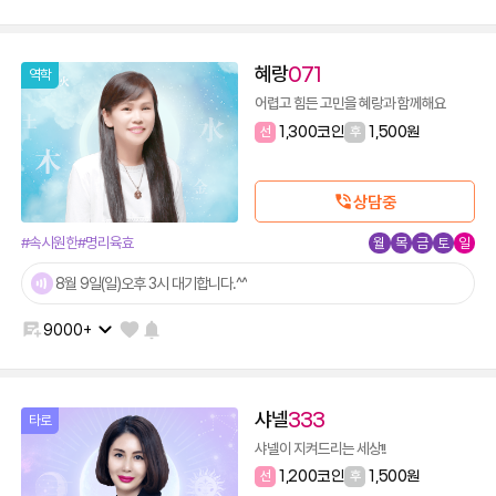
혜랑
071
역학
어렵고 힘든 고민을 혜랑과 함께해요
선
1,300코인
후
1,500원
상담중
#속시원한
#명리육효
월
목
금
토
일
8월 9일(일)오후 3시 대기합니다.^^
9000+
샤넬
333
타로
샤넬이 지켜드리는 세상!!
선
1,200코인
후
1,500원