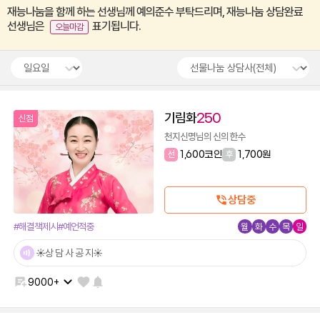
재능나눔을 함께 하는 선생님께 예의준수 부탁드리며, 재능나눔 상담완료
선생님은
표기됩니다.
오늘마감
expand_more
expand_more
기림화
250
신점
천지신명님의 신의 한수
선
1,600코인
후
1,700원
상담중
#해결책제시
#예언적중
월
화
수
목
일
☀️상 담 사 공 지☀️
9000+