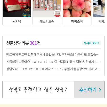
원기담
캐스키드슨
딱복소녀
카카
361
선물상담 리뷰
건
자세히 보기
명료하게 팩트만 말씀해주셔서 좋았습니다. 추천해요! 다음에 또 오겠습니다
선물상담 넘좋아요 ㅋㅎㅋㅎㅋㅎㅋㅎ ♡ 천지당선생님 덕분 시원하게 보낼수있게 되었습니다. 선생님도 시원한 여름되세요
상담도하고 ㅋㅎㅋㅎㅋㅎㅋㅎ 야자스~~~~♡ 주말에 캠핑장으로 가려고요 ㅎ