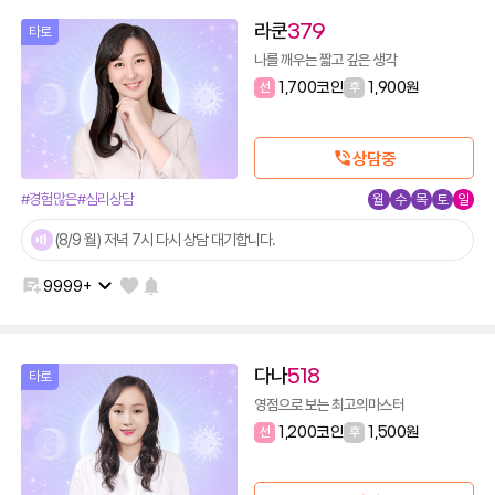
라쿤
379
타로
나를 깨우는 짧고 깊은 생각
선
1,700코인
후
1,900원
상담중
#경험많은
#심리상담
월
수
목
토
일
(8/9 월) 저녁 7시 다시 상담 대기합니다.
9999+
다나
518
타로
영점으로 보는 최고의마스터
선
1,200코인
후
1,500원