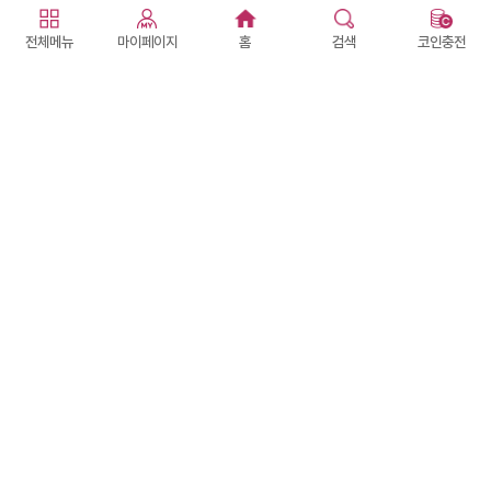
100+
전체메뉴
마이페이지
홈
검색
코인충전
로즈
394
타로
따뜻하고 정확한 상담
선
1,300코인
후
1,500원
상담하기
#솔직담백
#영적감각
월
화
수
토
일
할 바에는 잘하자~🌹
9999+
천지당
237
신점