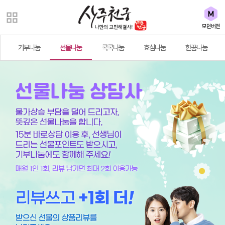
모던버전
기부나눔
선물나눔
콕콕나눔
효심나눔
한꿈나눔