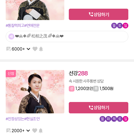
상담하기
#통찰력최고
#연애전문
월
토
일
❤️🙏🍀🌈 松栢之茂 🌈🍀🙏❤️
6000+
선강
288
신점
속 시원한 사주통변 상담
선
1,200코인
후
1,500원
상담하기
#진정성있는
#현실조언
월
화
목
토
일
2000+