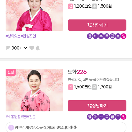
선
1,200코인
후
1,500원
상담하기
#성의있는
#현실조언
월
화
수
목
금
토
일
900+
도화
226
신점
인생의 길, 고민을 풀어드리겠습니다
선
1,600코인
후
1,700원
상담하기
#소통원활
#연애전문
월
화
수
목
금
토
일
병오년.새로운.길을.찿아드리겠읍니다🪻🪻