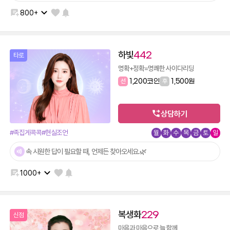
800+
하빛
442
타로
명확+정확=명쾌한 사이다리딩
선
1,200코인
후
1,500원
상담하기
#족집게콕콕
#현실조언
월
화
수
목
금
토
일
속 시원한 답이 필요할 때, 언제든 찾아오세요.🌿
1000+
복생화
229
신점
마음과 마음으로 늘 함께