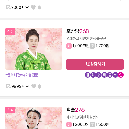
2000+
호산당
268
신점
명쾌하고 시원한 인생 솔루션
선
1,600코인
후
1,700원
상담하기
#문제해결
#속마음전문
월
화
수
목
금
토
일
9999+
백솔
276
신점
예지력.영검한화경점사
선
1,200코인
후
1,500원