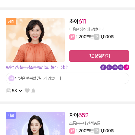
초아
611
심리
마음은 당신께 말합니다
선
1,200코인
후
1,500원
상담하기
#감성안정
#공감소통
#토닥토닥
#심리상담
월
화
수
목
일
당신은 행복할 권리가 있습니다
63
자야
552
타로
소름돋는 내면 적중률
선
1,200코인
후
1,500원