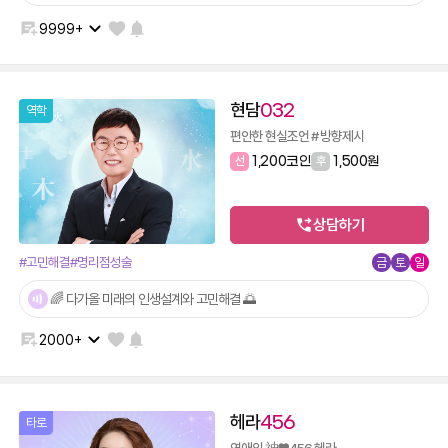
9999+
현담
032
역학
편안한 현실조언 # 방향제시
선
1,200코인
후
1,500원
상담하기
#고민해결
#명리점성술
금
토
일
🌈 다가올 미래의 인생설계와 고민해결 🌅
2000+
헤라
456
타로
연애의 神♥456 헤라