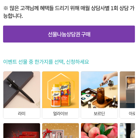
※ 많은 고객님께 혜택들 드리기 위해 매월 상담사별 1회 상담 가
능합니다.
선물나눔상담권 구매
이벤트 선물 중 한가지를 선택, 신청하세요
라미
얼라이브
보르딘
아로