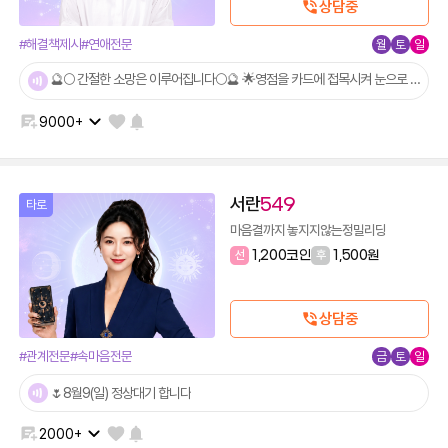
상담중
#해결책제시
#연애전문
월
토
일
🔮🌕 간절한 소망은 이루어집니다🌕🔮 🌟영점을 카드에 접목시켜 눈으로 확인하고 직관력과 기운법으로 풀이하는 동양영점타로입니다🌟
9000+
서란
549
타로
마음결까지 놓지지않는정밀리딩
선
1,200코인
후
1,500원
상담중
#관계전문
#속마음전문
금
토
일
🌷8월9(일) 정상대기 합니다
2000+