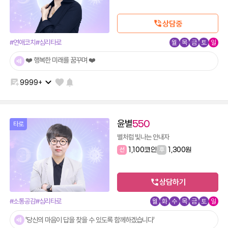
상담중
#연애코치
#심리타로
월
목
금
토
일
❤️ 행복한 미래를 꿈꾸며 ❤️
9999+
윤별
550
타로
별처럼 빛나는 안내자
선
1,100코인
후
1,300원
상담하기
#소통공감
#심리타로
월
화
수
목
금
토
일
'당신의 마음이 답을 찾을 수 있도록 함께하겠습니다'