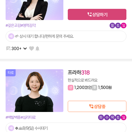
상담하기
#깊은교감
#영적감각
월
토
일
🌱 상시 대기 합니다/편하게 문의 주세요.
300+
프라하
318
타로
현실적으로 봐드려요
선
1,200코인
후
1,500원
상담중
#백발백중
#심리타로
화
수
목
토
일
🍀🙏8/9(일) 수시대기