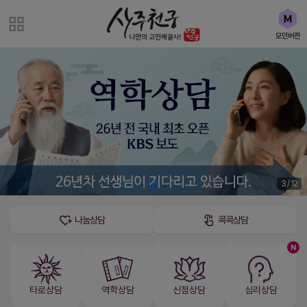
모던버전
3 / 12
나눔상담
콕콕상담
N
타로상담
역학상담
신점상담
심리상담