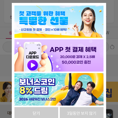
신규상담사
단골상담사
번개상담사
찐상담사
상담가능
상담중
즐겨찾기
최근VIEW
# 느낌
# 스타일
# 주제
# 매너
조회된 선생님이 없습니다.