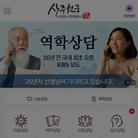
모던버전
3 / 12
나눔상담
콕콕상담
N
타로상담
역학상담
신점상담
심리상담