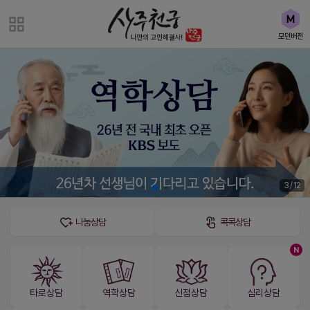
모던버전
3 / 12
나눔상담
콕콕상담
N
타로상담
역학상담
신점상담
심리상담