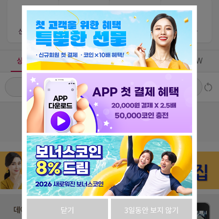
신규상담사
단골상담사
번개상담사
찐상담사
상담가능
상담중
즐겨찾기
최근VIEW
# 느낌
# 스타일
# 주제
# 매너
조회된 선생님이 없습니다.