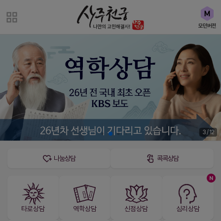
모던버전
3 / 12
나눔상담
콕콕상담
N
타로상담
역학상담
신점상담
심리상담