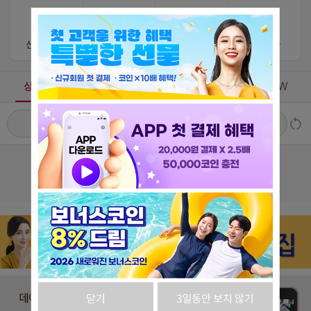
신규상담사
단골상담사
번개상담사
찐상담사
상담가능
상담중
즐겨찾기
최근VIEW
# 느낌
# 스타일
# 주제
# 매너
조회된 선생님이 없습니다.