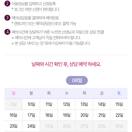
이용정보를 입력하고 신청등록
* 로그인 하면 신청이 편리합니다.
예약상담료를 결제하여 예약완료
* 멘토코인 또는 예약상담권으로도 결제 가능
예약시간에 ‘상담하기’ 버튼 누르면 선생님과 자동으로 상담 연결!
※ 예약시간에 고객님이 직접 전화하셔야 합니다.
※ 본 상담 서비스는 만 19세 이상부터 이용 가능합니다.
날짜와 시간 확인 후, 상담 예약 하세요.
08월
일
월
화
수
목
금
토
9일
10일
11일
12일
13일
14일
15일
16일
17일
18일
19일
20일
21일
22일
23일
24일
25일
26일
27일
28일
29일