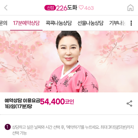
도화
226
신점
463
1 문의
17분예약상담
콕콕나눔상담
선물나눔상담
기부나눔상담
예약상담 이용요금
54,400
코인
1타임(17분)당
상담하고 싶은 날짜와 시간 선택 후, ‘예약하기’를 누르세요. 최대 3타임(51분)까지
선택 가능