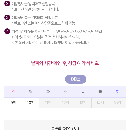
이용정보를 입력하고 신청등록
* 로그인 하면 신청이 편리합니다.
예약상담료를 결제하여 예약완료
* 멘토코인 또는 예약상담권으로도 결제 가능
예약시간에 ‘상담하기’ 버튼 누르면 선생님과 자동으로 상담 연결!
※ 예약시간에 고객님이 직접 전화하셔야 합니다.
※ 본 상담 서비스는 만 19세 이상부터 이용 가능합니다.
날짜와 시간 확인 후, 상담 예약 하세요.
08월
일
월
화
수
목
금
토
9일
10일
11일
12일
13일
14일
15일
08월
08
일 (토)