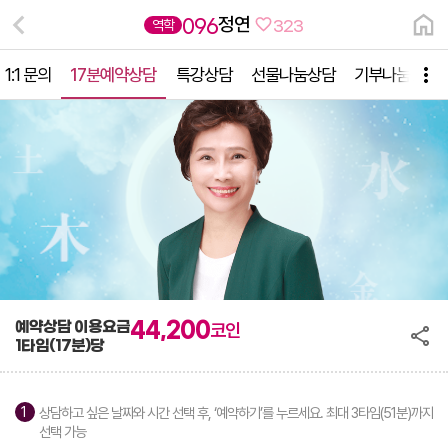
정연
096
역학
323
1:1 문의
17분예약상담
특강상담
선물나눔상담
기부나눔상담
예약상담 이용요금
44,200
코인
1타임(17분)당
상담하고 싶은 날짜와 시간 선택 후, ‘예약하기’를 누르세요. 최대 3타임(51분)까지
선택 가능