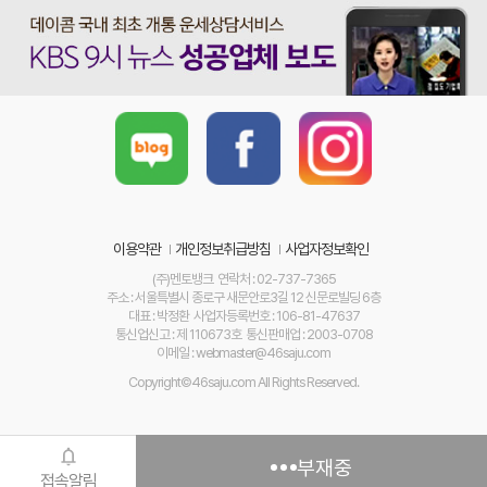
이용약관
개인정보취급방침
사업자정보확인
(주)멘토뱅크 연락처 : 02-737-7365
주소 : 서울특별시 종로구 새문안로3길 12 신문로빌딩 6층
대표 : 박정환 사업자등록번호 : 106-81-47637
통신업신고 : 제 110673호 통신판매업 : 2003-0708
이메일 : webmaster@46saju.com
Copyright©46saju.com All Rights Reserved.
부재중
접속알림