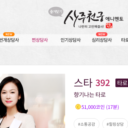
번개상담사
찐상담사
인기상담사
심리상담사
타
스타
392
타로
향기나는 타로
51,000코인 (17분)
C
#소통공감
#힐링상담