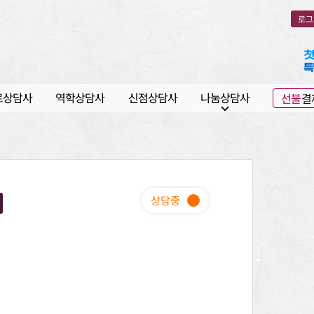
로그
로상담사
역학상담사
신점상담사
나눔상담사
선불
결
expand_more
상담중