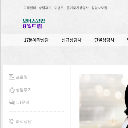
고객센터
상담후기
이벤트
즐겨찾기상담사
상담사모집
17분예약상담
신규상담사
단골상담사
프로필
상담후기
1:1문의
바로상담