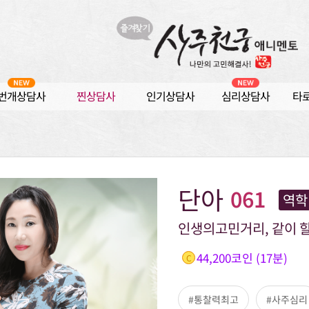
번개상담사
찐상담사
인기상담사
심리상담사
타
단아
061
역학
인생의고민거리, 같이 
44,200코인 (17분)
C
#통찰력최고
#사주심리