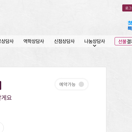
로그
로상담사
역학상담사
신점상담사
나눔상담사
선불
결
expand_more
예약가능
할게요