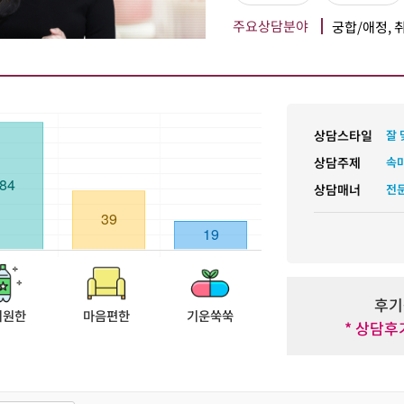
주요상담분야
궁합/애정, 
상담스타일
잘
상담주제
속
상담매너
전
후기
시원한
마음편한
기운쑥쑥
* 상담