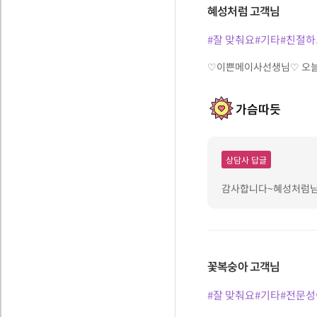
혜성처럼
고객님
#잘 맞춰요
#기타
#친절하
♡이쁜메이사선생님♡ 오늘
가슴따듯
상담사 답글
감사합니다~혜성처럼님😍
꽃복숭아
고객님
#잘 맞춰요
#기타
#전문성