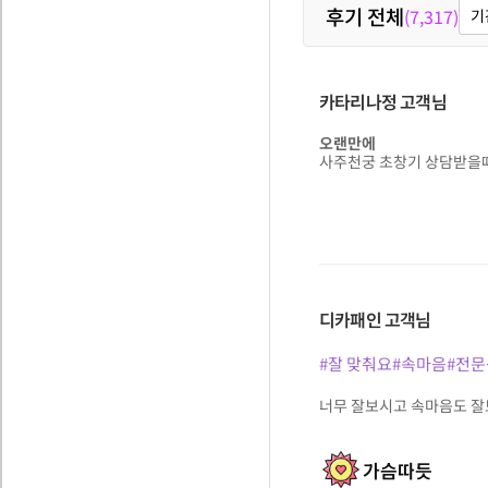
후기 전체
(7,317)
기
카타리나정
고객님
오랜만에
사주천궁 초창기 상담받을때
디카패인
고객님
#잘 맞춰요
#속마음
#전문
너무 잘보시고 속마음도 잘
가슴따듯