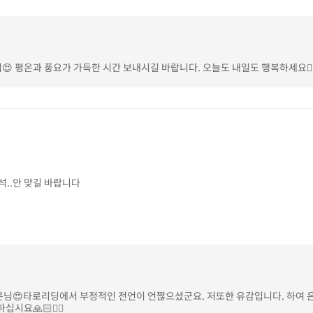
 평온과 풍요가 가득한 시간 보내시길 바랍니다. 오늘도 내일도 행복하세요🙆‍♀️
석..안 맞길 바랍니다
은님😍타로리딩에서 부정적인 전언이 언짢으셨군요. 저또한 유감입니다. 하여
시요🙏🏻🙆‍♀️