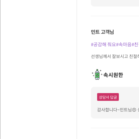
민트
고객님
#공감해 줘요
#속마음
#
선생님께서 잘보시고 친절
속시원한
상담사 답글
감사합니다~민트님😍 싱