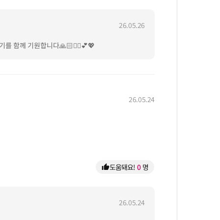
26.05.26
께 기원합니다🙏🏻🙆‍♀️💕💖
26.05.24
도움돼요!
0
명
thumb_up
26.05.24