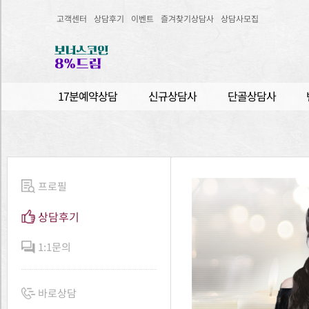
고객센터
상담후기
이벤트
즐겨찾기상담사
상담사모집
17분예약상담
신규상담사
단골상담사
프로필
상담후기
1:1문의
바로상담