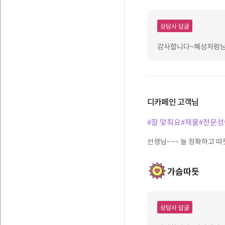
상담사 답글
감사합니다~혜성처럼님😍
디카페인
고객님
#잘 맞춰요
#재물
#전문성
선생님~~~ 늘 정확하고 따
가슴따듯
상담사 답글