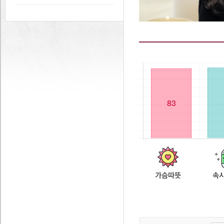
가슴따뜻
속