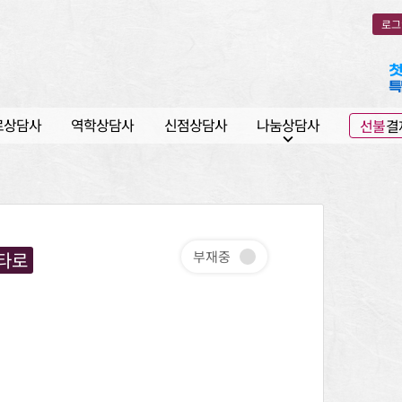
로그
로상담사
역학상담사
신점상담사
나눔상담사
선불
결
expand_more
타로
부재중
지