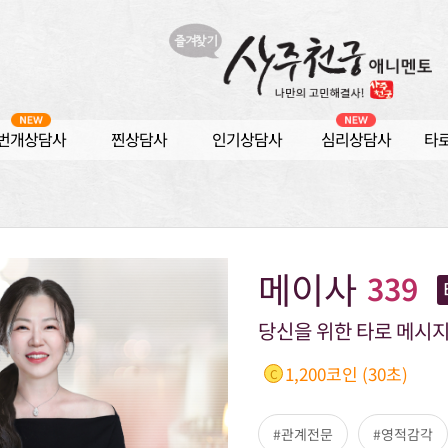
번개상담사
찐상담사
인기상담사
심리상담사
타
메이사
339
당신을 위한 타로 메시
1,200코인 (30초)
C
#관계전문
#영적감각