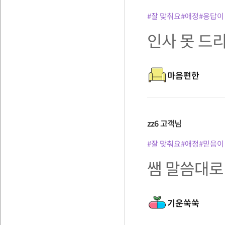
#잘 맞춰요
#애정
#응답이
인사 못 드
마음편한
zz6
고객님
#잘 맞춰요
#애정
#믿음이
쌤 말씀대로 
기운쑥쑥