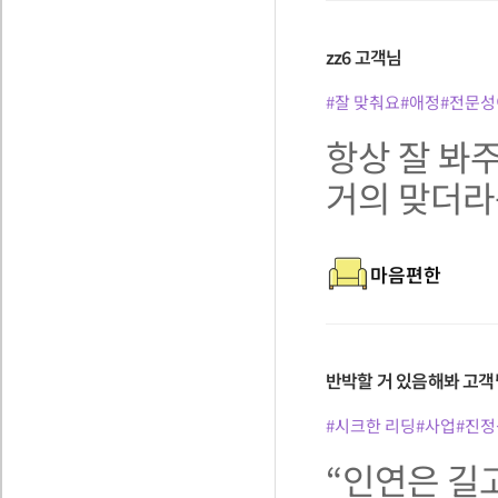
zz6
고객님
#잘 맞춰요
#애정
#전문성
항상 잘 봐주
거의 맞더라
마음편한
반박할 거 있음해봐
고객
#시크한 리딩
#사업
#진정
“인연은 길고