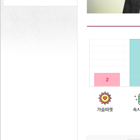
가슴따뜻
속