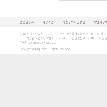
선생님등록
이용약관
개인정보취급방침
사업자정
|
|
|
(주)멘토뱅크 연락처 : 02-737-7365 주소 : 서울특별시 종로구 새문안로3길 1
대표 : 박정환 사업자등록번호 : 106-81-47637 통신업신고 : 제 110673호 통신판
이메일 : webmaster@46saju.com
Copyright©46saju.com All Rights Reserved.