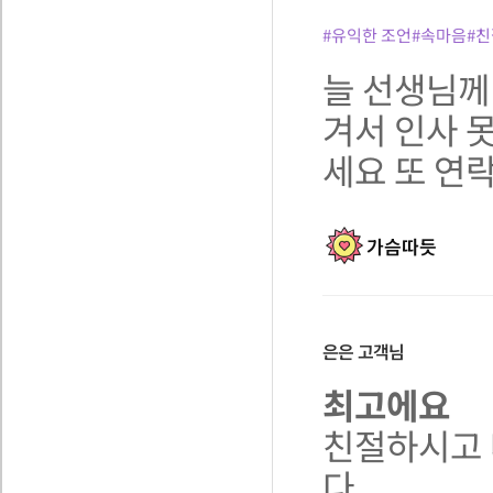
#유익한 조언
#속마음
#
늘 선생님께
겨서 인사 
세요 또 연
가슴따듯
은은
고객님
최고에요
친절하시고 
다