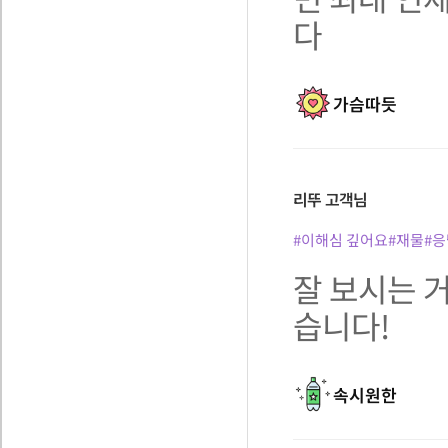
다
가슴따듯
리뚜
고객님
#이해심 깊어요
#재물
#응
잘 보시는 
습니다!
속시원한