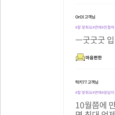
OrOl
고객님
#잘 맞춰요
#연애
#친절하
ㅡ굿굿굿 입니다
마음편한
럭키77
고객님
#잘 맞춰요
#연애
#응답이
10월쯤에 
면 최대 언