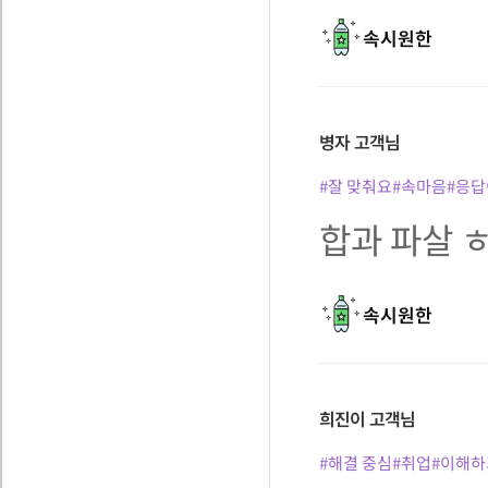
속시원한
병자
고객님
#잘 맞춰요
#속마음
#응답
합과 파살 
속시원한
희진이
고객님
#해결 중심
#취업
#이해하