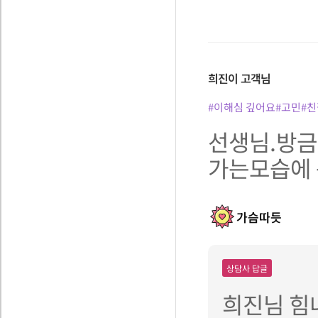
희진이
고객님
#이해심 깊어요
#고민
#
선생님.방
가는모습에
가슴따듯
상담사 답글
희진님 힘