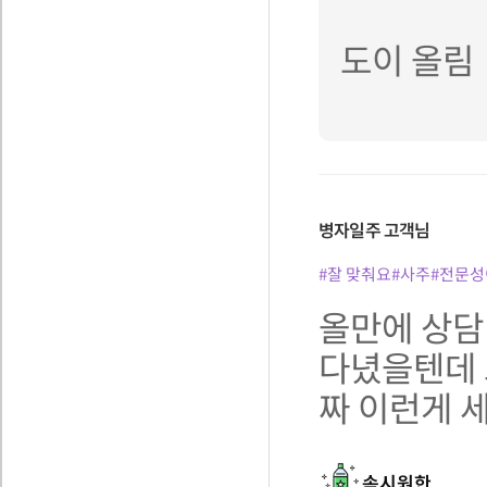
도이 올림
병자일주
고객님
#잘 맞춰요
#사주
#전문성
올만에 상담
다녔을텐데 
짜 이런게 
속시원한