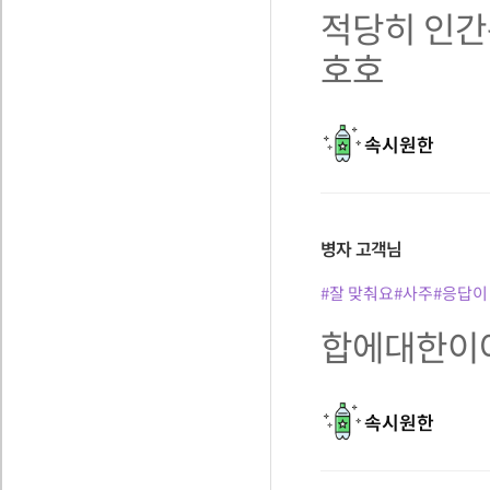
적당히 인간
호호
속시원한
병자
고객님
#잘 맞춰요
#사주
#응답이
합에대한이야
속시원한