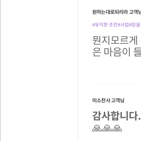
원하는대로되리라
고객
#유익한 조언
#사업
#믿음
뭔지모르게 
은 마음이 
미소천사
고객님
감사합니다.
🙏🙏🙏