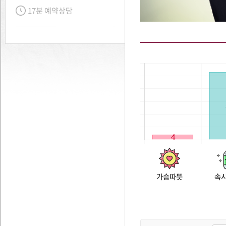
17분 예약상담
가슴따뜻
속