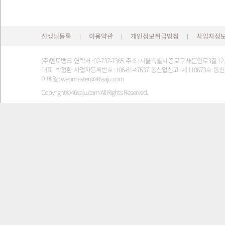
선생님등록
이용약관
개인정보취급방침
사업자정
|
|
|
(주)멘토뱅크 연락처 : 02-737-7365 주소 : 서울특별시 종로구 새문안로3길 1
대표 : 박정환 사업자등록번호 : 106-81-47637 통신업신고 : 제 110673호 통신판
이메일 : webmaster@46saju.com
Copyright©46saju.com All Rights Reserved.