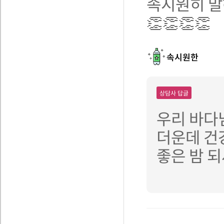
속시원히 말해
👏👏👏👏
속시원한
상담사 답글
우리 바다님
더운데 건
좋은 밤 되