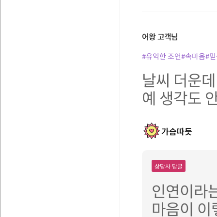
어왕
고객님
#유익한 조언
#속마음
#믿
날씨 더운데
예 생각도 
가슴따듯
상담사 답글
인연이라는
마음이 이