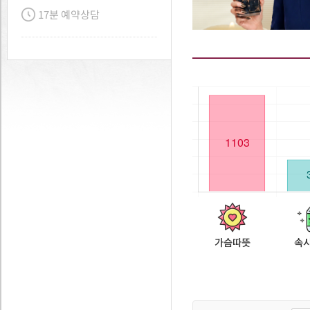
17분 예약상담
가슴따뜻
속