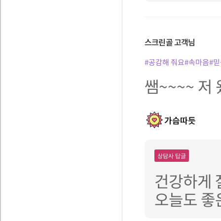
스크린골
고객님
#공감해 줘요
#속마음
#믿
쌤~~~~ 저
가슴따듯
상담사 답글
건강하게 
오늘도 좋