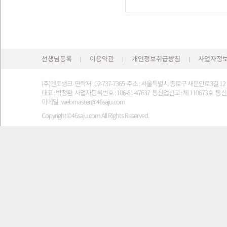
선생님등록
이용약관
개인정보취급방침
사업자정
|
|
|
(주)멘토뱅크 연락처 : 02-737-7365 주소 : 서울특별시 종로구 새문안로3길 1
대표 : 박정환 사업자등록번호 : 106-81-47637 통신업신고 : 제 110673호 통신판
이메일 : webmaster@46saju.com
Copyright©46saju.com All Rights Reserved.