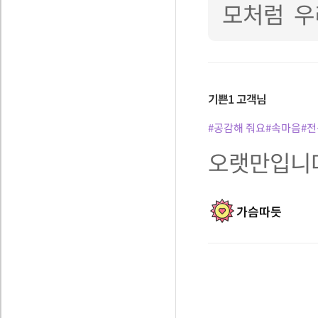
모처럼 우
기쁜1
고객님
#공감해 줘요
#속마음
#
오랫만입니다
가슴따듯