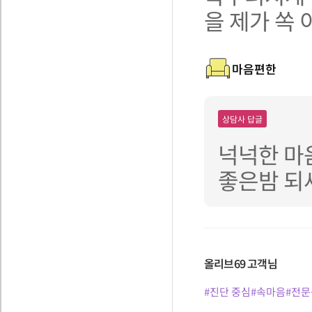
을 제가 쏙
마음편한
상담사 답글
넉넉한 마
좋은밤 되
올리브69
고객님
#진단 중심
#속마음
#전문