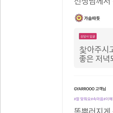
선생님께서 
가슴따듯
상담사 답글
찿아주시고
좋은 저녁
GYARROOO
고객님
#잘 맞춰요
#속마음
#이해
똑뿌러지게 