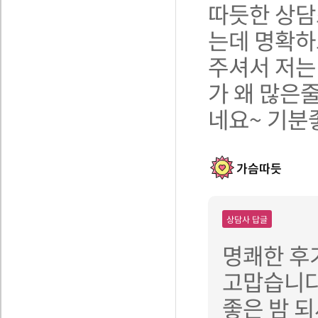
따듯한 상담
는데 명확하
주셔서 저는
가 왜 많은
네요~ 기분
가슴따듯
상담사 답글
명쾌한 후
고맙습니다
좋은 밤 