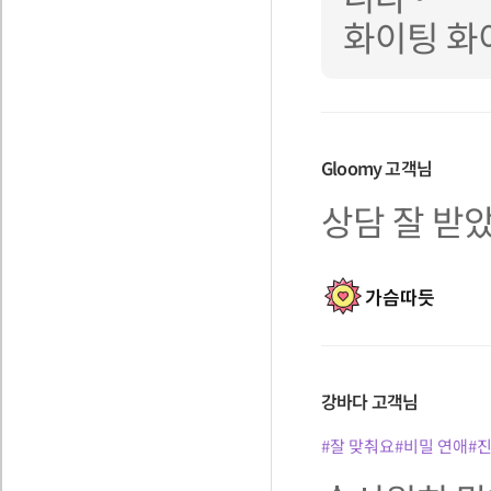
화이팅 화
Gloomy
고객님
상담 잘 받
가슴따듯
강바다
고객님
#잘 맞춰요
#비밀 연애
#