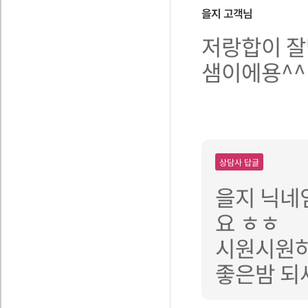
을지
고객님
저랑합이 잘
샘이에용^^
상담사 답글
을지 닉네
요 ㅎㅎ
시원시원하
좋은밤 되