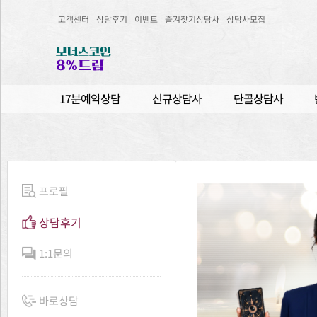
고객센터
상담후기
이벤트
즐겨찾기상담사
상담사모집
17분예약상담
신규상담사
단골상담사
프로필
상담후기
1:1문의
바로상담