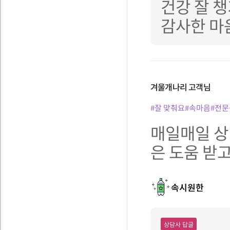
건강 잘 
감사한 마음
겨울개나리
고객님
#잘 맞춰요
#속마음
#전문
매일매일 상
은 도움 받고
속시원한
상담사 답글