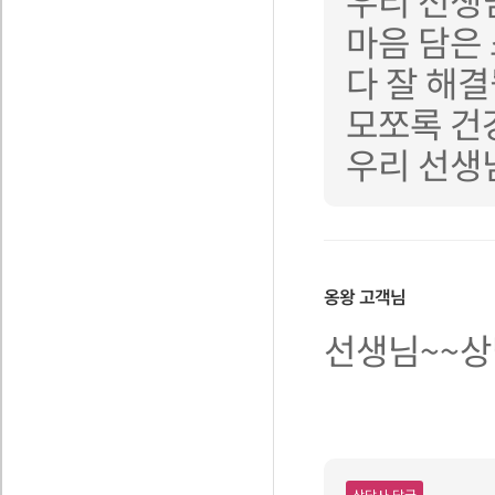
우리 선생
마음 담은
다 잘 해
모쪼록 건
우리 선생
옹왕
고객님
선생님~~상
상담사 답글