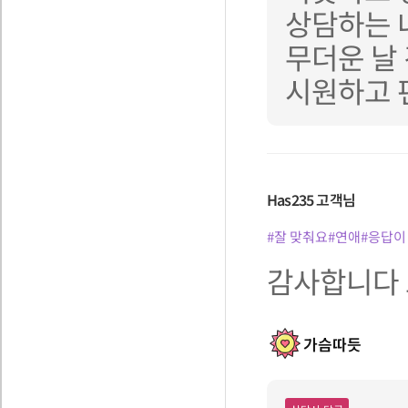
상담하는 
무더운 날
시원하고 
Has235
고객님
#잘 맞춰요
#연애
#응답이
감사합니다 
가슴따듯