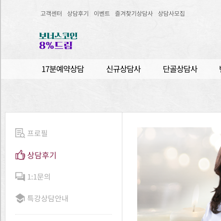
고객센터
상담후기
이벤트
즐겨찾기상담사
상담사모집
17분예약상담
신규상담사
단골상담사
프로필
상담후기
1:1문의
특강상담안내