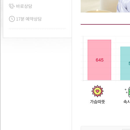
바로상담
17분 예약상담
가슴따뜻
속