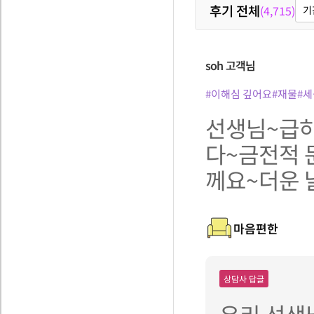
후기 전체
(4,715)
기
soh
고객님
#이해심 깊어요
#재물
#세
선생님~급하
다~금전적 
께요~더운 
마음편한
상담사 답글