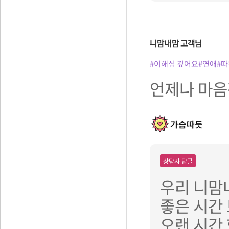
니맘내맘
고객님
#이해심 깊어요
#연애
#
언제나 마음편
가슴따듯
상담사 답글
우리 니맘
좋은 시간
오랜 시간