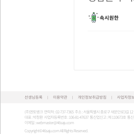
속시원한
선생님등록
이용약관
개인정보취급방침
사업자정
|
|
|
(주)멘토뱅크 연락처 : 02-737-7365 주소 : 서울특별시 종로구 새문안로3길 1
대표 : 박정환 사업자등록번호 : 106-81-47637 통신업신고 : 제 110673호 통신판
이메일 : webmaster@46saju.com
Copyright©46saju.com All Rights Reserved.