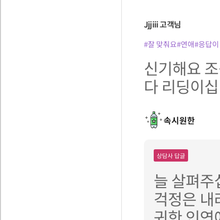
Jjjiii
고객님
#잘 맞춰요
#연애
#응답이
신기해요 조
다 리딩이십
속시원한
상담사 답글
늘 살펴주
걱정은 내
귀한 인연