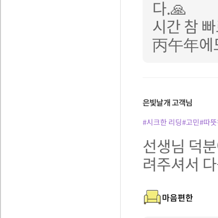
다.🙏
시간 참 빠
丙午年에도
은빛날개
고객님
#시크한 리딩
#고민
#따뜻
선생님 덕분
려주셔서 다
마음편한