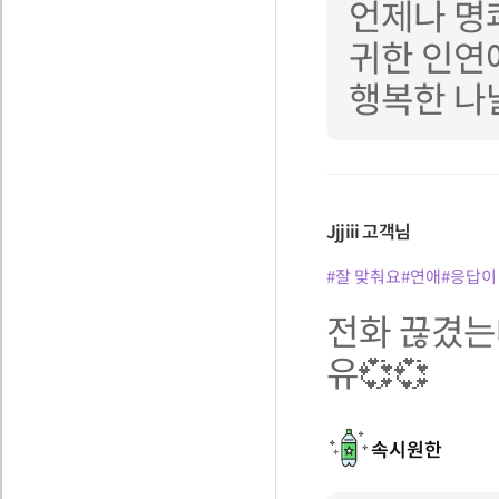
언제나 명
귀한 인연
행복한 나
Jjjiii
고객님
#잘 맞춰요
#연애
#응답이
전화 끊겼는
유💞💞
속시원한