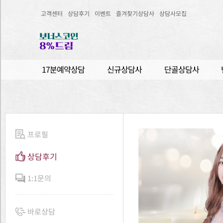
고객센터
상담후기
이벤트
즐겨찾기상담사
상담사모집
17분예약상담
신규상담사
단골상담사
프로필
상담후기
1:1문의
바로상담