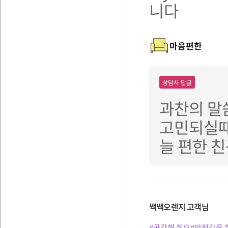
니다
마음편한
상담사 답글
과찬의 말
고민되실때
늘 편한 
쌕쌕오렌지
고객님
#공감해 줘요
#안정감을 