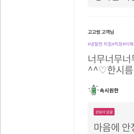
고고씽
고객님
#냉철한 지침
#직장
#이해
너무너무너무
^^♡한시름
속시원한
상담사 답글
마음에 안정