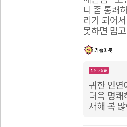
니 좀 통쾌
리가 되어서
못하면 맘
가슴따듯
상담사 답글
귀한 인연
더욱 명쾌
새해 복 많