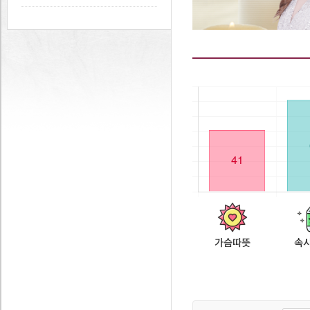
가슴따뜻
속