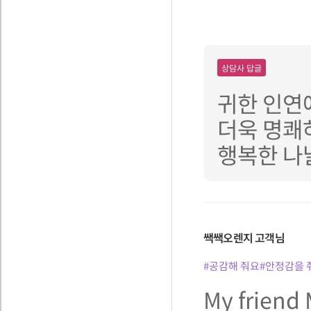
상담사 답글
귀한 인연
더욱 명쾌
행복한 나날
쌕쌕오렌지
고객님
#공감해 줘요
#안정감을 
My frie