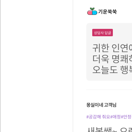
기운쑥쑥
상담사 답글
귀한 인연
더욱 명쾌
오늘도 행복
몽실이네
고객님
#공감해 줘요
#애정
#안정
새봄쌤~ 오