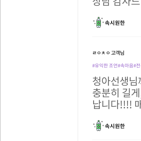
상담 감사드립
속시원한
ㄹㅇㅊㅇ
고객님
#유익한 조언
#속마음
#
청아선생님께
충분히 길게
납니다!!!!
속시원한