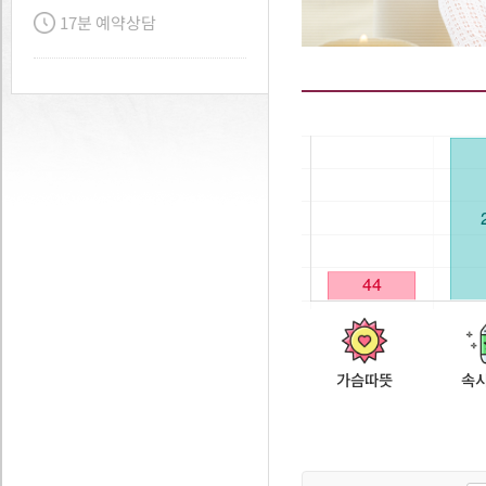
17분 예약상담
가슴따뜻
속