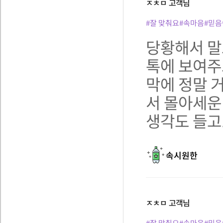
ㅈㅊㅁ
고객님
#잘 맞춰요
#속마음
#믿음
당황해서 말
톡에 보여주
막에 정말 
서 몰아세운
생각도 들고
속시원한
ㅈㅊㅁ
고객님
#잘 맞춰요
#속마음
#믿음