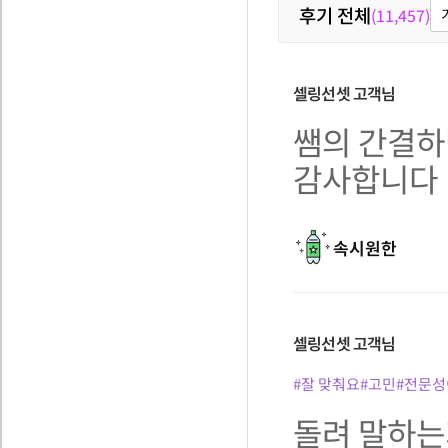
후기 전체
(11,457)
셀링선셋
고객님
쌤의 간결하
감사합니다
속시원한
셀링선셋
고객님
#잘 맞춰요
#고민
#전문성
돌려 말하는