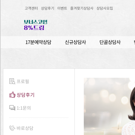
고객센터
상담후기
이벤트
즐겨찾기상담사
상담사모집
17분예약상담
신규상담사
단골상담사
프로필
상담후기
1:1문의
바로상담