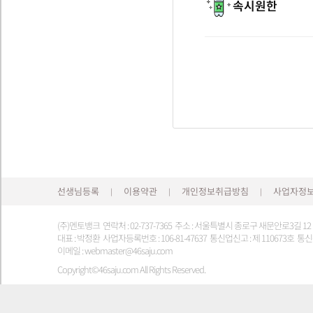
속시원한
선생님등록
이용약관
개인정보취급방침
사업자정
|
|
|
(주)멘토뱅크 연락처 : 02-737-7365 주소 : 서울특별시 종로구 새문안로3길 1
대표 : 박정환 사업자등록번호 : 106-81-47637 통신업신고 : 제 110673호 통신판
이메일 : webmaster@46saju.com
Copyright©46saju.com All Rights Reserved.