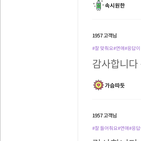
속시원한
1957
고객님
#잘 맞춰요
#연애
#응답이
감사합니다 
가슴따듯
1957
고객님
#잘 들어줘요
#연애
#응답