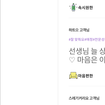
속시원한
하트으
고객님
#잘 맞춰요
#애정
#전문성
선생님 늘
♡ 마음은 
마음편한
스레기커리요
고객님