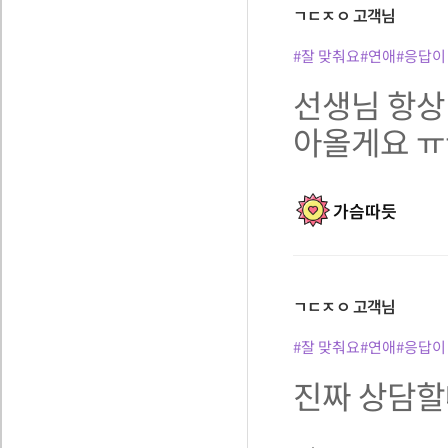
ㄱㄷㅈㅇ
고객님
#잘 맞춰요
#연애
#응답이
선생님 항상
아올게요 
가슴따듯
ㄱㄷㅈㅇ
고객님
#잘 맞춰요
#연애
#응답이
진짜 상담할때