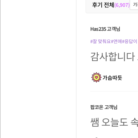
후기 전체
(6,907)
기
Has235
고객님
#잘 맞춰요
#연애
#응답이
감사합니다 
가슴따듯
팝코온
고객님
쌤 오늘도 