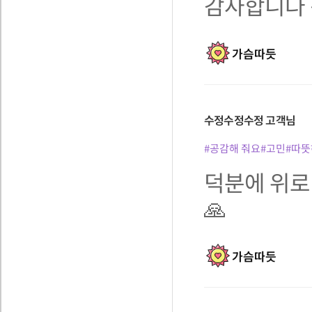
감사합니다 
가슴따듯
수정수정수정
고객님
#공감해 줘요
#고민
#따뜻
덕분에 위로
🙏
가슴따듯