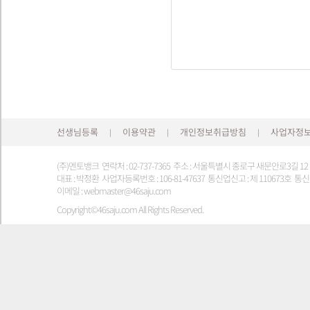
선생님등록
이용약관
개인정보취급방침
사업자정
|
|
|
(주)멘토뱅크 연락처 : 02-737-7365 주소 : 서울특별시 종로구 새문안로3길 1
대표 : 박정환 사업자등록번호 : 106-81-47637 통신업신고 : 제 110673호 통신판
이메일 : webmaster@46saju.com
Copyright©46saju.com All Rights Reserved.