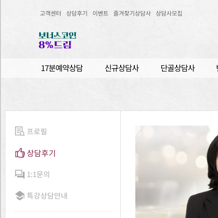
고객센터
상담후기
이벤트
즐겨찾기상담사
상담사모집
17분예약상담
신규상담사
단골상담사
프로필
상담후기
1:1문의
특강상담안내