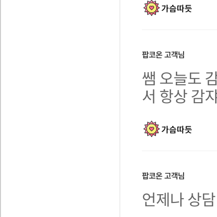
가슴따듯
팝코온
고객님
쌤 오늘도 
서 항상 감
가슴따듯
팝코온
고객님
언제나 상담 