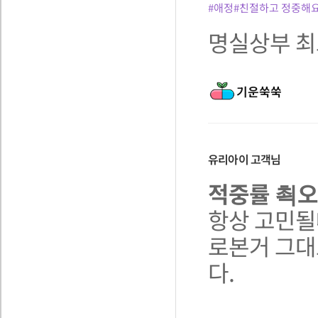
#애정
#친절하고 정중해
명실상부 최
기운쑥쑥
유리아이
고객님
적중률 쵝오
항상 고민될
로본거 그대
다.