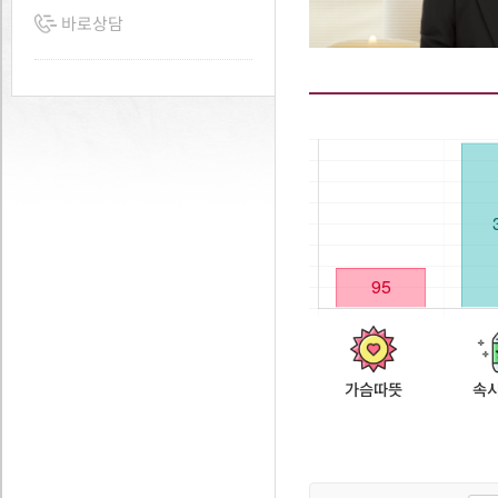
바로상담
가슴따뜻
속