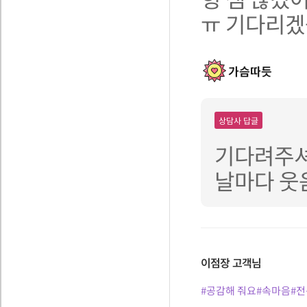
ㅠ 기다리겠
가슴따듯
상담사 답글
기다려주셔
날마다 웃
이점장
고객님
#공감해 줘요
#속마음
#