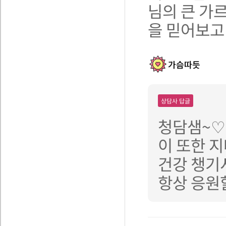
님의 큰 가
을 믿어보고
가슴따듯
상담사 답글
청담샘~♡
이 또한 지
건강 챙기
항상 응원할