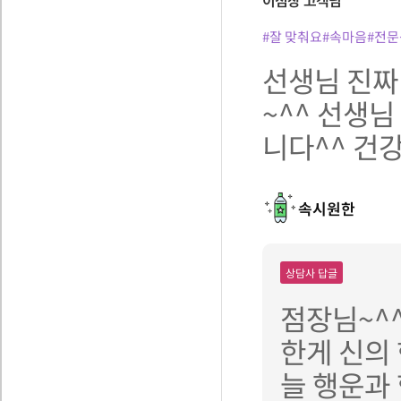
이점장
고객님
#잘 맞춰요
#속마음
#전문
선생님 진짜
~^^ 선생님
니다^^ 건
속시원한
상담사 답글
점장님~^
한게 신의
늘 행운과 