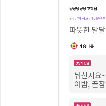
냥냥냥냥냥
고객님
#공감해 줘요
#애정
#친절
따뜻한 말달
가슴따듯
상담사 답글
뉘신지요~
이밤, 꿀잠
상담사 답글