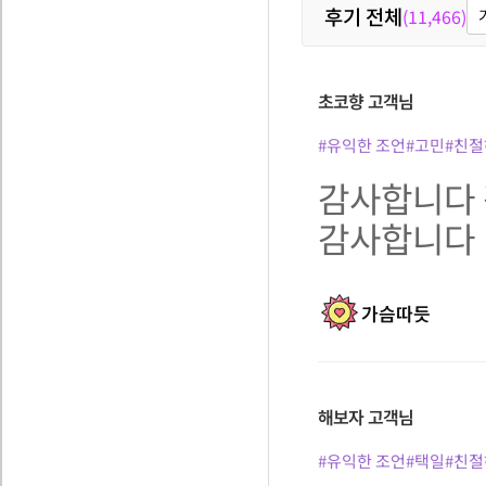
후기 전체
(11,466)
초코향
고객님
#유익한 조언
#고민
#친절
감사합니다
감사합니다
가슴따듯
해보자
고객님
#유익한 조언
#택일
#친절