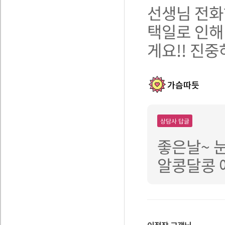
선생님 전화
택일로 인해
게요!! 진
가슴따듯
상담사 답글
좋은날~ 
알콩달콩 