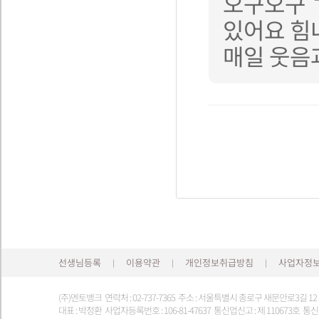
오구오구 ㄱ
있어요 힘내세
매일 웃음과
선생님등록
이용약관
개인정보취급방침
사업자정
|
|
|
(주)멘토뱅크 연락처 : 02-737-7365 주소 : 서울특별시 종로구 새문안로3길 1
대표 : 박정환 사업자등록번호 : 106-81-47637 통신업신고 : 제 110673호 통신판