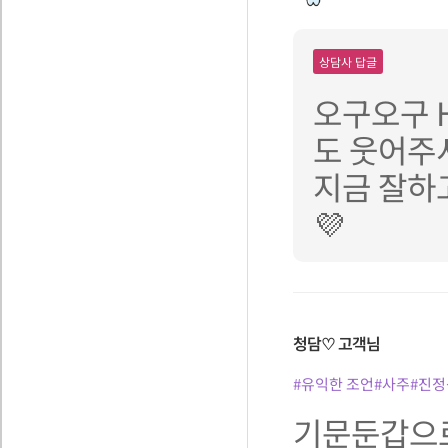
상담사 답글
오구오구 
도 웃어주
지금 잘하고
💜
청담♡
고객님
#유익한 조언
#사주
#진정
기문둔갑으로