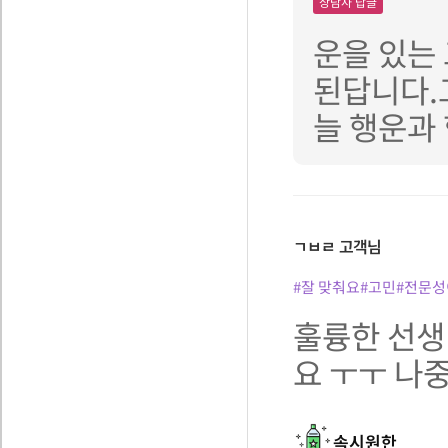
상담사 답글
운을 있는
된답니다.
늘 행운과 
ㄱㅂㄹ
고객님
#잘 맞춰요
#고민
#전문성
훌륭한 선생
요 ㅜㅜ 나
속시원한