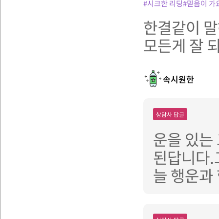
#시크한 리딩
#믿음이 가
한결같이 말
모든게 잘 
속시원한
상담사 답글
운을 있는
된답니다.
늘 행운과 