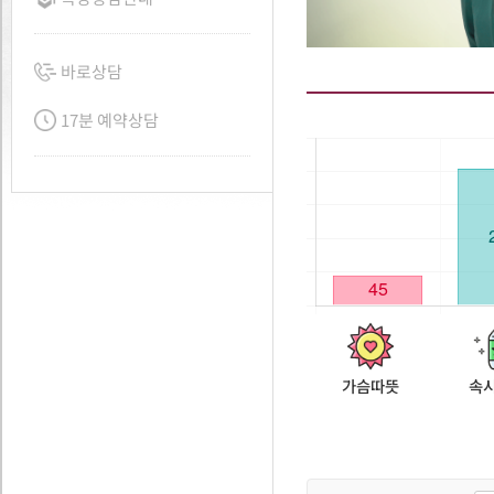
바로상담
17분 예약상담
가슴따뜻
속