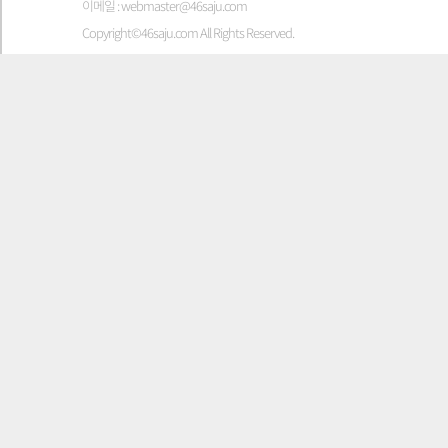
이메일 : webmaster@46saju.com
Copyright©46saju.com All Rights Reserved.