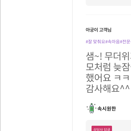
아궁이
고객님
#잘 맞춰요
#속마음
#전문
샘~! 무더
모처럼 늦잠
했어요 ㅋㅋ 
감사해요^^
속시원한
상담사 답글