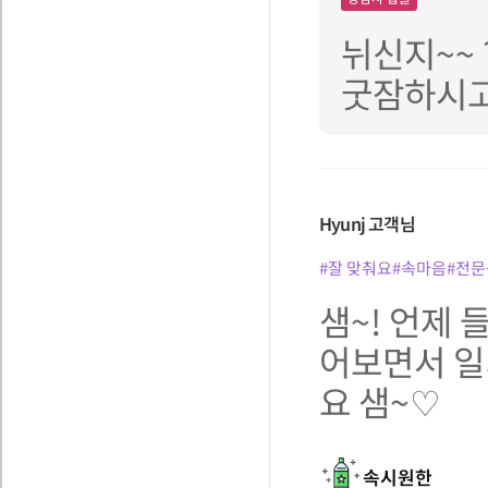
뉘신지~~
굿잠하시고 
Hyunj
고객님
#잘 맞춰요
#속마음
#전문
샘~! 언제
어보면서 일
요 샘~♡
속시원한