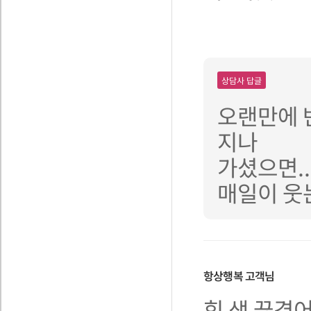
상담사 답글
오랜만에 
지나
가셨으면..
매일이 웃는
항상행복
고객님
힝 샘 끊겼