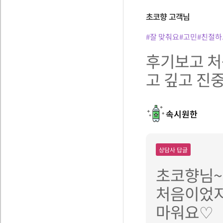
초코향
고객님
#잘 맞춰요
#고민
#친절하
후기보고 처
고 깊고 진
속시원한
상담사 답글
초코향님~
처음이었지
마워요♡