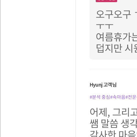
오구오구 
ㅜㅜ
여름휴가는
덥지만 시
Hyunj
고객님
#분석 중심
#속마음
#전문
어제, 그리
쌤 말씀 생
감사한 마음