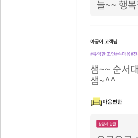
늘~~ 행복
아궁이
고객님
#유익한 조언
#속마음
#
샘~~ 순서
샘~^^
마음편한
상담사 답글