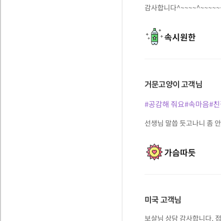
감사합니다^~~~~^~~~~~~
속시원한
거문고양이
고객님
#공감해 줘요
#속마음
#
선생님 말씁 듯고나니 좀 
가슴따듯
미국
고객님
보살님 상담 감사합니다. 