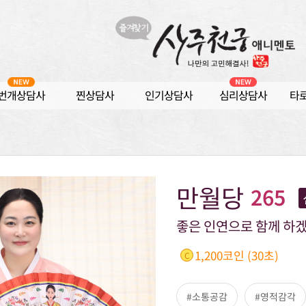
번개상담사
찐상담사
인기상담사
심리상담사
타
만월당
265
좋은 인연으로 함께 하
1,200코인 (30초)
C
#소통공감
#영적감각