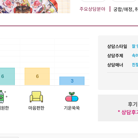
주요상담분야
궁합/애정, 
상담스타일
잘
상담주제
속
상담매너
친
후기
시원한
마음편한
기운쑥쑥
* 상담