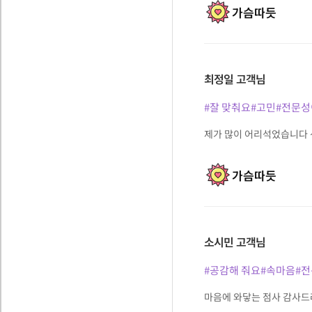
가슴따듯
최정일
고객님
#잘 맞춰요
#고민
#전문성
제가 많이 어리석었습니다 
가슴따듯
소시민
고객님
#공감해 줘요
#속마음
#
마음에 와닿는 점사 감사드