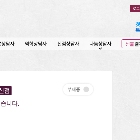
로그
로상담사
역학상담사
신점상담사
나눔상담사
선불
결
expand_more
신점
부재중
겠습니다.