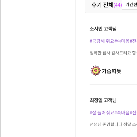
후기 전체
(44)
기간
소시민
고객님
#공감해 줘요
#속마음
#
정확한 점사 감사드려요 
가슴따듯
최정일
고객님
#잘 들어줘요
#속마음
#
선생님 존경합니다 정말 소