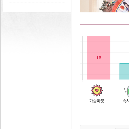
가슴따뜻
속