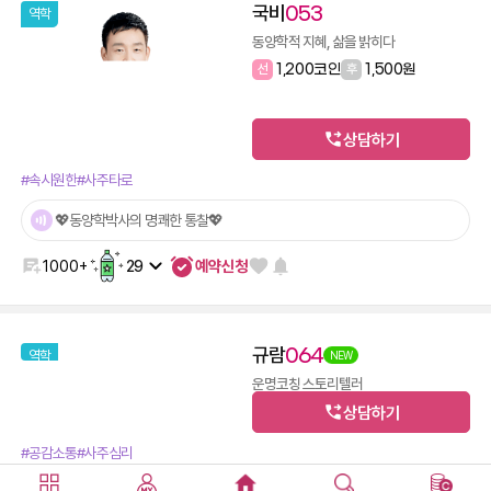
국비
053
역학
동양학적 지혜, 삶을 밝히다
선
1,200코인
후
1,500원
상담하기
#속시원한
#사주타로
💖동양학박사의 명쾌한 통찰💖
예약신청
1000+
29
규람
064
역학
NEW
운명코칭 스토리텔러
선
800코인
후
1,100원
상담하기