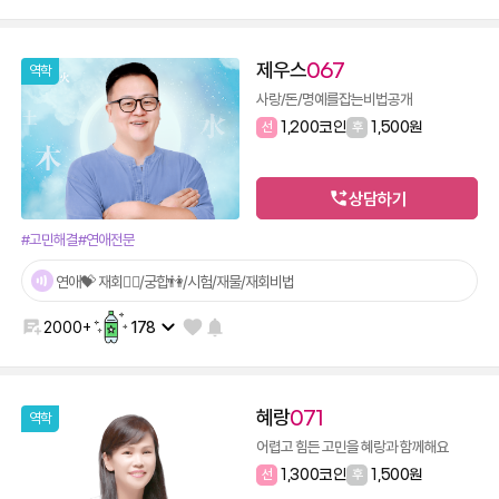
제우스
067
역학
사랑/돈/명예를잡는비법공개
선
1,200코인
후
1,500원
상담하기
#고민해결
#연애전문
연애💝 재회🙋‍♂️/궁합👫/시험/재물/재회비법
2000+
178
혜랑
071
역학
어렵고 힘든 고민을 혜랑과 함께해요
선
1,300코인
후
1,500원