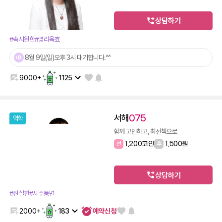
상담하기
#속시원한
#명리육효
8월 9일(일)오후 3시 대기합니다.^^
9000+
1125
서해
075
역학
함께 고민하고, 최선책으로
선
1,200코인
후
1,500원
상담하기
#진실한
#사주통변
예약신청
2000+
183