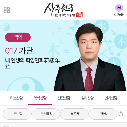
모던버전
역학
017
가단
내 인생의 화양연화花樣年
華
타로상담
역학상담
신점상담
심리상담
인기상담
# 느낌
# 스타일
# 주제
# 매너