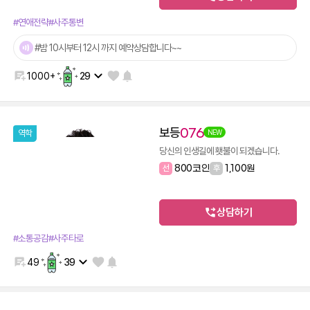
#연애전략
#사주통변
#밤 10시부터 12시 까지 예약상담합니다~~
1000+
29
보등
076
역학
NEW
당신의 인생길에 횃불이 되겠습니다.
선
800코인
후
1,100원
상담하기
#소통공감
#사주타로
49
39