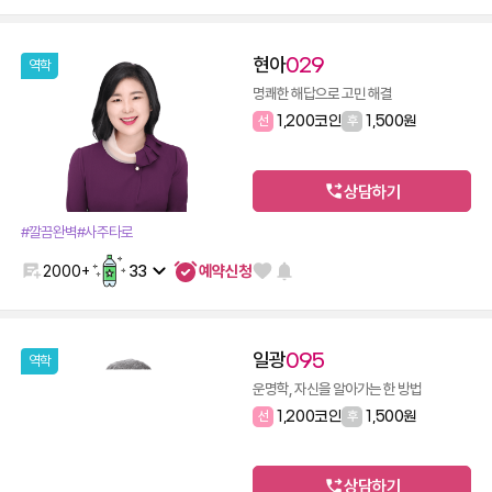
현아
029
역학
명쾌한 해답으로 고민 해결
선
1,200코인
후
1,500원
상담하기
#깔끔완벽
#사주타로
예약신청
2000+
33
일광
095
역학
운명학, 자신을 알아가는 한 방법
선
1,200코인
후
1,500원
상담하기