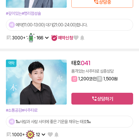
상담중
#깊이있는
#명리점성술
예약(11:00-13:00) 대기(21:00-24:00)합니다.
예약신청
3000+
166
태호
041
역학
품격있는 사주타로 심층상담
선
1,200코인
후
1,500원
상담하기
#소통공감
#사주타로
🐍사람과 사람 사이에 좋은 기운을 채우는 태호🐍
1000+
12