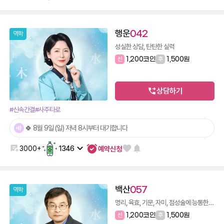
행운
042
역학
성실한 상담, 탄탄한 실력
선
1,200코인
후
1,500원
상담하기
#신속간결
#사주타로
🍀 8월 9일 (일) 저녁 8시부터 대기합니다
예약신청
3000+
1346
백산
057
역학
명리, 육효, 기문, 자미, 점성술에 능통한 술사
선
1,200코인
후
1,500원