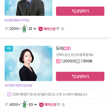
상담하기
#신통방통
#사주육효
예약신청
2000+
22
도이
031
역학
선택의 순간, 당신과 함께 할게요
선
1,200코인
후
1,500원
상담하기
#성향분석
#명리점성술
7/29 예약(11-13시) 대기(20-02시) 그 외 수시대기 예정입니다
예약신청
4000+
53