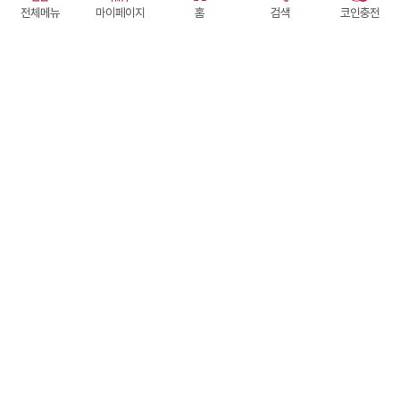
전체메뉴
마이페이지
홈
검색
코인충전
#공감소통
#사주심리
🩶인생의 전환점에 함께하는 상담🤍
15
4
현강
072
역학
명문 공대출신 명리가
상담하기
선
1,000코인
후
1,300원
#통찰력최고
#English available
깊은 통찰력으로 이해되는 상담
35
10
명서
070
역학