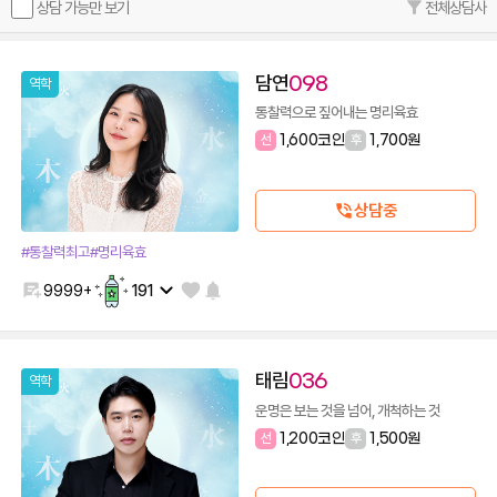
상담 가능만 보기
전체상담사
담연
098
역학
통찰력으로 짚어내는 명리육효
선
1,600코인
후
1,700원
상담중
#통찰력최고
#명리육효
9999+
191
태림
036
역학
운명은 보는 것을 넘어, 개척하는 것
선
1,200코인
후
1,500원