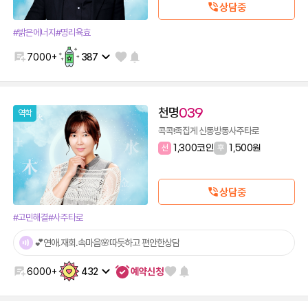
상담중
#밝은에너지
#명리육효
7000+
387
천명
039
역학
콕콕!족집게 신통방통사주타로
선
1,300코인
후
1,500원
상담중
#고민해결
#사주타로
💕연애.재회.속마음🌸따듯하고 편안한상담
예약신청
6000+
432