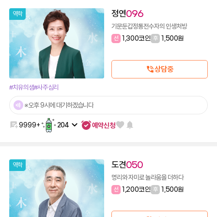
정연
096
역학
기문둔갑정통전수자의 인생처방
선
1,300코인
후
1,500원
상담중
#치유의샘
#사주심리
※오후 9시에 대기하겠습니다
예약신청
9999+
204
도견
050
역학
명리와 자미로 놀라움을 더하다
선
1,200코인
후
1,500원