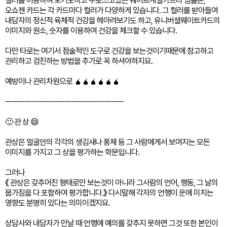
컬러를 이용하여 보기도하고 주로쓰고있는 웨이트계열카드나 심볼론,
오쇼젠 카드는 각 카드마다 컬러가 다양하게 있습니다. 그 컬러를 받아들여
내담자의 정신적 육체적 건강을 헤아려보기도 하고, 유니버셜웨이트카드의
이미지와 원소, 숫자를 이용하여 건강을 체크할 수 있습니다.
다만 타로는 여기서 점술적인 도구로 건강을 보는것이기때문에 참고하고
관리하고 검진하는 방법을 추가로 꼭 하셔야하지요.
예방이나 관리차원으로 🧉🧉🧉🧉🧉🧉
ㅡㅡㅡㅡㅡㅡㅡㅡㅡㅡㅡㅡㅡㅡㅡㅡㅡㅡ
🙂 관 상 😄
관상은 얼굴안의 각각의 생김새나 풍체 등 그 사람에게서 보여지는 모든
이미지를 가지고 그 상을 평가하는 학문입니다.
그러나
《 관상은 갖추어진 형태로만 보는것이 아니라 그사람의 언어, 행동, 그 날의
몸가짐을 다 포함하여 평가합니다.》 다시말해 각자의 언행이 운에 미치는
영향도 분명히 있다는 의미이겠지요.
상담사와 내담자가 만날 때 언행에 예의를 갖추지 못하면 그것 또한 본인이