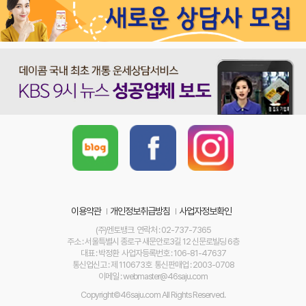
이용약관
개인정보취급방침
사업자정보확인
(주)멘토뱅크 연락처 : 02-737-7365
주소 : 서울특별시 종로구 새문안로3길 12 신문로빌딩 6층
대표 : 박정환 사업자등록번호 : 106-81-47637
통신업신고 : 제 110673호 통신판매업 : 2003-0708
이메일 : webmaster@46saju.com
Copyright©46saju.com All Rights Reserved.