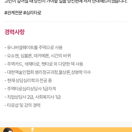
고민이 깊어질 때 당신이 가야할 길을 당신편에 서서 안내해드리겠습니다.
#관계전문
#심리타로
경력사항
- 유니버셜웨이트를 주덱으로 사용
- 오쇼젠, 심볼론, 데카메론, 시간의 바퀴
- 주역카드, 색채타로, 펫타로 외 다양한 덱 사용
- 대한역술인협회 명리정규과정,물상론,성명학 이수
- 현재 상담심리학과 전공 중
- 주역타로심리상담사 1급자격
- 직업상담사 2급, 사회복지사 1급
- 타로샵 및 강의 경력