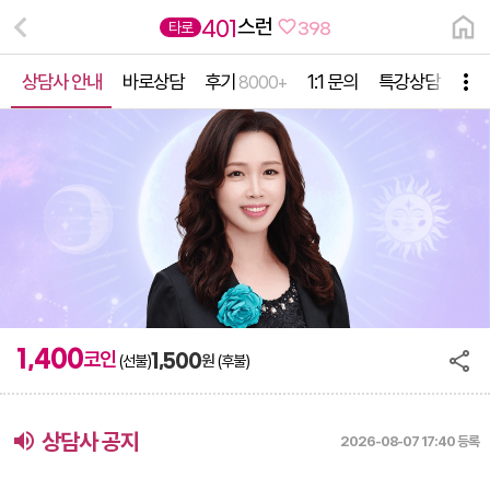
스런
401
타로
398
상담사 안내
바로상담
후기
1:1 문의
특강상담
선
8000+
1,400
코인
1,500
원
(선불)
(후불)
volume_up
상담사 공지
2026-08-07 17:40 등록