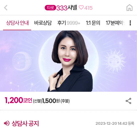
샤넬
333
타로
415
상담사 안내
바로상담
후기
1:1 문의
17분예약상담
9999+
1,200
코인
1,500
원
(선불)
(후불)
volume_up
상담사 공지
2023-12-20 14:42 등록